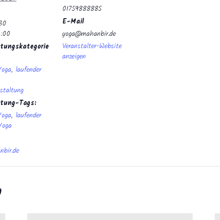
01759888885
E-Mail
:30
0:00
yoga@mahanbir.de
Veranstalter-Website
tungskategorie
anzeigen
Yoga
,
laufender
staltung
ltung-Tags:
Yoga
,
laufender
Yoga
bir.de
n