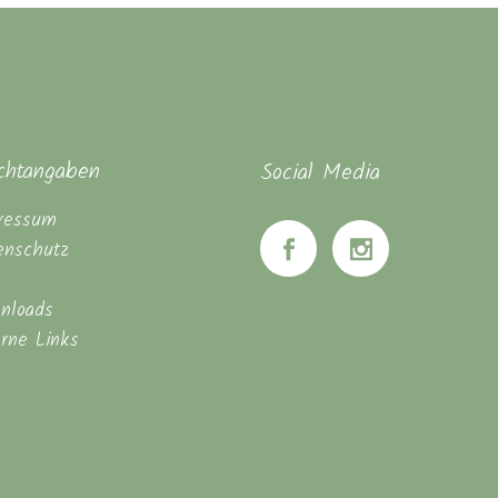
ichtangaben
Social Media
ressum
enschutz
nloads
erne Links