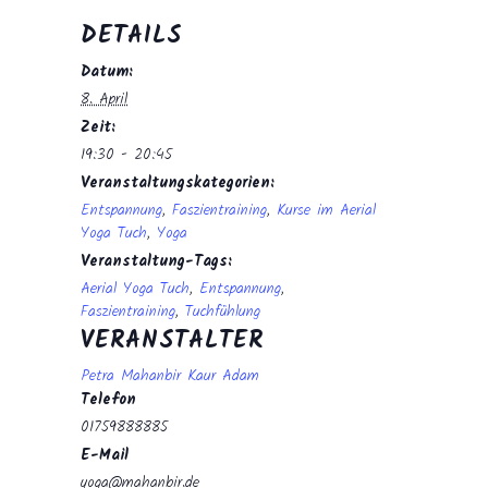
DETAILS
Datum:
8. April
Zeit:
19:30 - 20:45
Veranstaltungskategorien:
Entspannung
,
Faszientraining
,
Kurse im Aerial
Yoga Tuch
,
Yoga
Veranstaltung-Tags:
Aerial Yoga Tuch
,
Entspannung
,
Faszientraining
,
Tuchfühlung
VERANSTALTER
Petra Mahanbir Kaur Adam
Telefon
01759888885
E-Mail
yoga@mahanbir.de