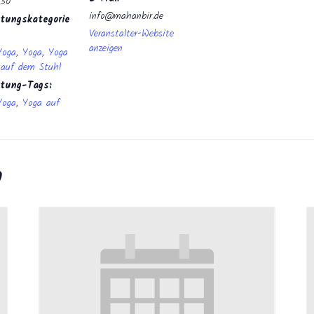
:30
info@mahanbir.de
tungskategorie
Veranstalter-Website
anzeigen
Yoga
,
Yoga
,
Yoga
 auf dem Stuhl
ltung-Tags:
Yoga
,
Yoga auf
n