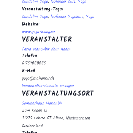
Kundalini Yoga
,
laufender Kurs
,
Yoga
Veranstaltung-Tags:
Kundalini Yoga
,
laufender Yogakurs
,
Yoga
Website:
www.yoga-klang.eu
VERANSTALTER
Petra Mahanbir Kaur Adam
Telefon
01759888885
E-Mail
yoga@mahanbir.de
Veranstalter-Website anzeigen
VERANSTALTUNGSORT
Seminarhaus Mahanbir
Zum Roden 13
31275 Lehrte OT Aligse
,
Niedersachsen
Deutschland